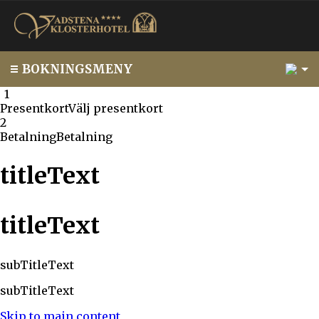
1
BOKNINGSMENY
1
1
Presentkort
Välj presentkort
2
Betalning
Betalning
titleText
titleText
subTitleText
subTitleText
Skip to main content