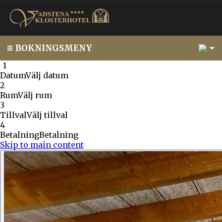
1
BOKNINGSMENY
1
1
Datum
Välj datum
2
Rum
Välj rum
3
Tillval
Välj tillval
4
Betalning
Betalning
Skip to main content