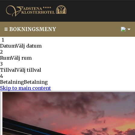
1
BOKNINGSMENY
1
1
Datum
Välj datum
2
Rum
Välj rum
3
Tillval
Välj tillval
4
Betalning
Betalning
Skip to main content