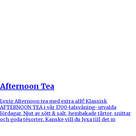
Afternoon Tea
Lyxig Afternoon tea med extra allt! Klassisk
AFTERNOON TEA i vår 1700-talsvåning- utvalda
lördagar. Njut av sött & salt, hembakade tårtor, snittar
och goda tésorter. Kanske vill du lyxa till det m