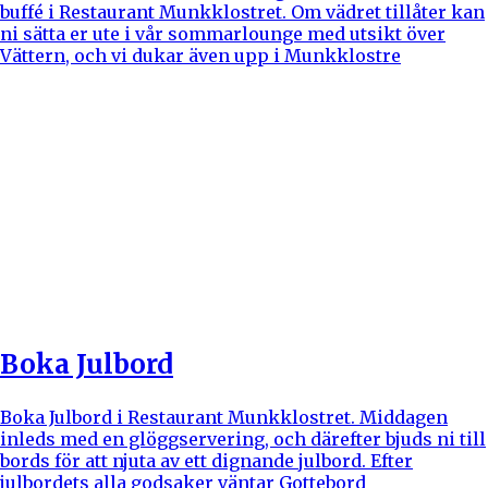
buffé i Restaurant Munkklostret. Om vädret tillåter kan
ni sätta er ute i vår sommarlounge med utsikt över
Vättern, och vi dukar även upp i Munkklostre
Boka Julbord
Boka Julbord i Restaurant Munkklostret. Middagen
inleds med en glöggservering, och därefter bjuds ni till
bords för att njuta av ett dignande julbord. Efter
julbordets alla godsaker väntar Gottebord