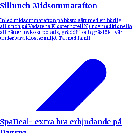
Sillunch Midsommarafton
Inled midsommarafton på bästa sätt med en härlig
sillunch på Vadstena Klosterhotel! Njut av traditionella
sillrätter, nykokt potatis, gräddfil och gräslök i vår
underbara klostermiljö. Ta med famil
SpaDeal- extra bra erbjudande på
Dagspa