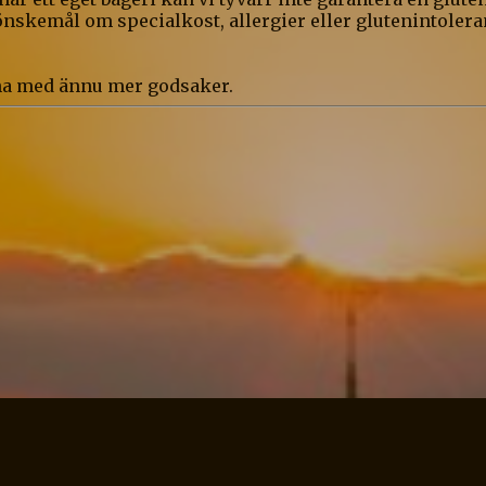
önskemål om specialkost, allergier eller glutenintoleran
nna med ännu mer godsaker.