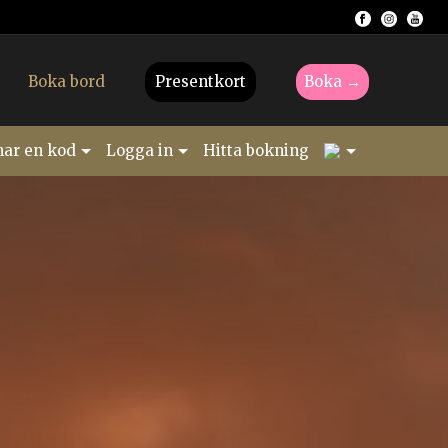
Boka bord
Presentkort
Boka →
1
har en kod
Logga in
Hitta bokning