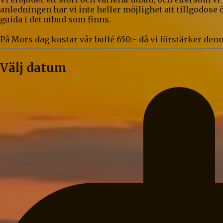
anledningen har vi inte heller möjlighet att tillgodose 
guida i det utbud som finns.
På Mors dag kostar vår buffé 650:- då vi förstärker de
Välj datum