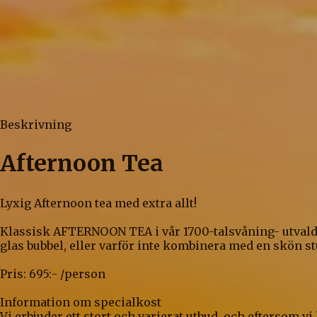
Beskrivning
Afternoon Tea
Lyxig Afternoon tea med extra allt!
Klassisk AFTERNOON TEA i vår 1700-talsvåning- utvalda lö
glas bubbel, eller varför inte kombinera med en skön st
Pris: 695:- /person
Information om specialkost
Vi erbjuder ett stort och varierat utbud, och eftersom vi