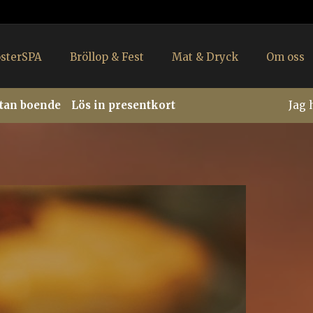
osterSPA
Bröllop & Fest
Mat & Dryck
Om oss
utan boende
Lös in presentkort
Jag 