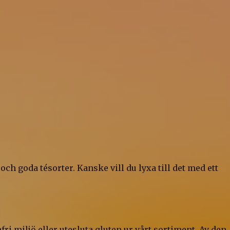
ch goda tésorter. Kanske vill du lyxa till det med ett
nfri miljö eller utesluta gluten ur vårt sortiment. Av den