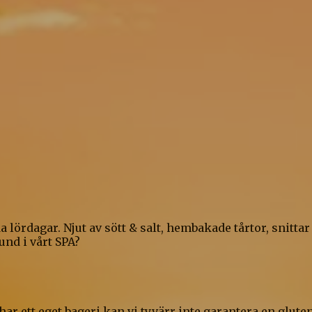
rdagar. Njut av sött & salt, hembakade tårtor, snittar o
und i vårt SPA?
 har ett eget bageri kan vi tyvärr inte garantera en glute